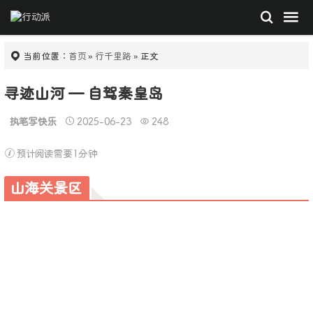
当前位置：
首页
»
行千里路
» 正文
寻迹山河 — 自驾秦皇岛
执笔写快乐
2025-06-23
248
预计阅读需要1分钟
山海关景区