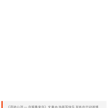
《寻迹山河 — 自驾秦皇岛》文章由 执笔写快乐 发布在行动派博